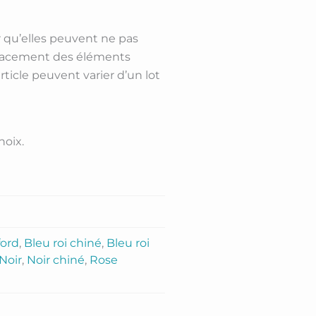
er qu’elles peuvent ne pas
 placement des éléments
article peuvent varier d’un lot
hoix.
ford
,
Bleu roi chiné
,
Bleu roi
Noir
,
Noir chiné
,
Rose