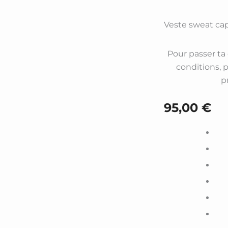
Veste sweat ca
Pour passer t
conditions, 
p
95,00
€
quantité
de
Veste
sweat
capuche
Cath
-
Femme
léopard