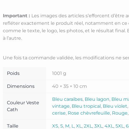
Important :
Les images des articles s’efforcent d’être 
refléter exactement le produit réel, notamment en ce 
comme le texte, le logo, les photos, et le résultat final.
à l’autre.
Une fois ta commande validée, les modifications ne sero
Poids
1001 g
Dimensions
40 × 35 × 10 cm
Bleu caraïbes
,
Bleu lagon
,
Bleu m
Couleur Veste
vintage
,
Bleu tropical
,
Bleu violet
Cath
cerise
,
Rose chèvrefeuille
,
Rouge
Taille
XS
,
S
,
M
,
L
,
XL
,
2XL
,
3XL
,
4XL
,
5XL
,
6