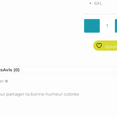
6XL
Ajout
es
Avis (0)
r ❄️
r pour partager ta bonne humeur colorée