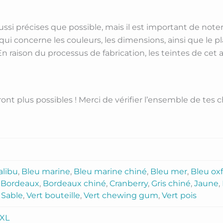
aussi précises que possible, mais il est important de not
qui concerne les couleurs, les dimensions, ainsi que le
 En raison du processus de fabrication, les teintes de cet 
nt plus possibles ! Merci de vérifier l’ensemble de tes c
alibu
,
Bleu marine
,
Bleu marine chiné
,
Bleu mer
,
Bleu ox
,
Bordeaux
,
Bordeaux chiné
,
Cranberry
,
Gris chiné
,
Jaune
,
,
Sable
,
Vert bouteille
,
Vert chewing gum
,
Vert pois
XL