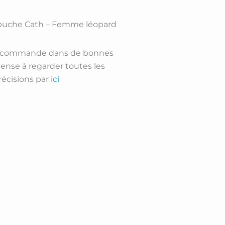
puche Cath – Femme léopard
a commande dans de bonnes
pense à regarder toutes les
récisions par
ici