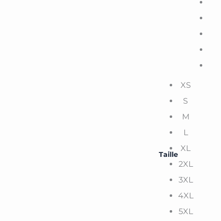
XS
S
M
L
XL
Taille
2XL
3XL
4XL
5XL