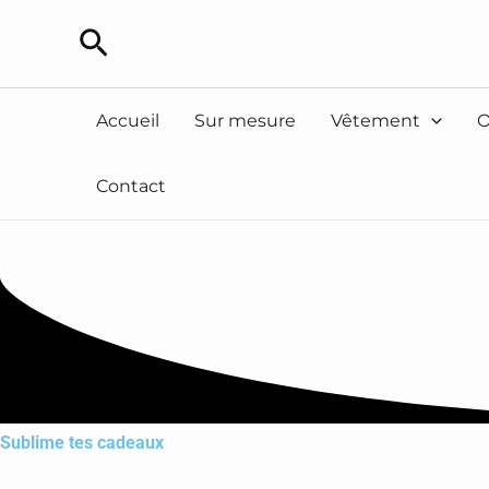
Aller
Rechercher
au
contenu
Accueil
Sur mesure
Vêtement
O
Contact
Sublime tes cadeaux