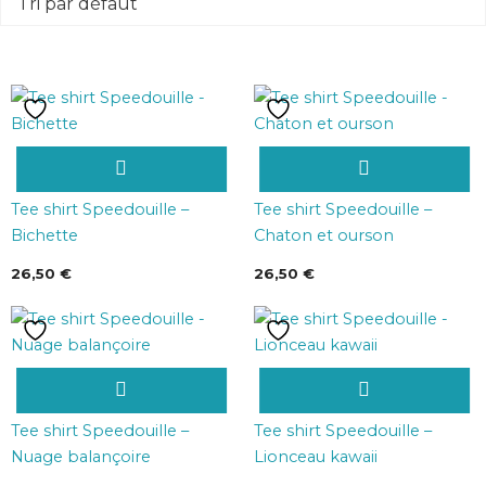
Ce
Ce
produit
produit
a
a
Tee shirt Speedouille –
Tee shirt Speedouille –
plusieurs
plusieurs
Bichette
Chaton et ourson
variations.
variations.
26,50
€
26,50
€
Les
Les
options
options
peuvent
peuvent
être
être
Ce
Ce
choisies
choisies
produit
produit
sur
sur
a
a
Tee shirt Speedouille –
Tee shirt Speedouille –
la
la
plusieurs
plusieurs
Nuage balançoire
Lionceau kawaii
page
page
variations.
variations.