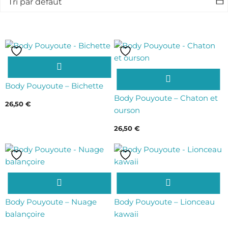
Ce
produit
Ce
a
produit
Body Pouyoute – Bichette
plusieurs
a
Body Pouyoute – Chaton et
26,50
€
variations.
plusieurs
ourson
Les
variations.
26,50
€
options
Les
peuvent
options
être
peuvent
choisies
être
Ce
Ce
sur
choisies
produit
produit
la
sur
a
a
Body Pouyoute – Nuage
Body Pouyoute – Lionceau
page
la
plusieurs
plusieurs
balançoire
kawaii
du
page
variations.
variations.