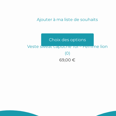
Ajouter à ma liste de souhaits
Choix des options
Veste sweat capuche Tof – Femme lion
(0)
69,00
€
Ce
produit
a
plusieurs
variations.
Les
options