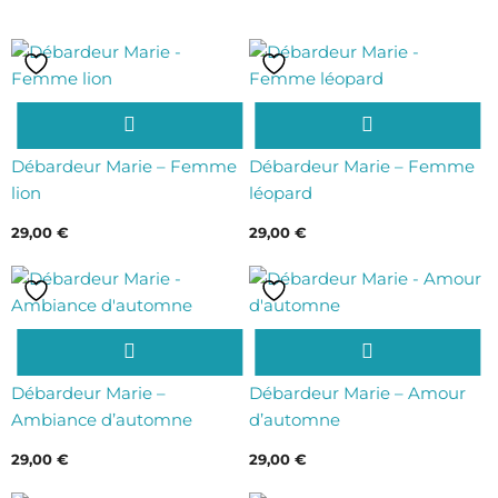
Ce
Ce
produit
produit
a
a
Débardeur Marie – Femme
Débardeur Marie – Femme
plusieurs
plusieurs
lion
léopard
variations.
variations.
29,00
€
29,00
€
Les
Les
options
options
peuvent
peuvent
être
être
Ce
Ce
choisies
choisies
produit
produit
sur
sur
a
a
Débardeur Marie –
Débardeur Marie – Amour
la
la
plusieurs
plusieurs
Ambiance d’automne
d’automne
page
page
variations.
variations.
du
du
29,00
€
29,00
€
Les
Les
produit
produit
options
options