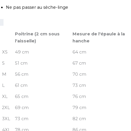
Ne pas passer au sèche-linge
Poitrine (2 cm sous
Mesure de l'épaule à la
l'aisselle)
hanche
XS
49 cm
64 cm
S
51 cm
67 cm
M
56 cm
70 cm
L
61 cm
73 cm
XL
65 cm
76 cm
2XL
69 cm
79 cm
3XL
73 cm
82 cm
4XL
78 cm
86 cm