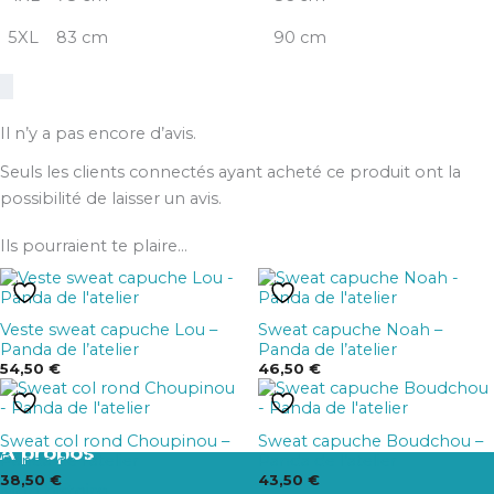
5XL
83 cm
90 cm
Il n’y a pas encore d’avis.
Seuls les clients connectés ayant acheté ce produit ont la
possibilité de laisser un avis.
Ils pourraient te plaire...
Ce
Ce
produit
produit
Veste sweat capuche Lou –
Sweat capuche Noah –
a
a
Panda de l’atelier
Panda de l’atelier
plusieurs
plusieurs
54,50
€
46,50
€
variations.
variations.
Ce
Ce
Les
Les
produit
produit
options
options
Sweat col rond Choupinou –
Sweat capuche Boudchou –
a
a
À propos
Panda de l’atelier
Panda de l’atelier
peuvent
peuvent
plusieurs
plusieurs
38,50
€
43,50
€
Mon histoire
être
être