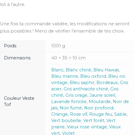
lot à l’autre.
Une fois ta commande validée, les modifications ne seront
plus possibles ! Merci de vérifier l’ensemble de tes choix.
Poids
1001 g
Dimensions
40 × 35 × 10 cm
Blanc
,
Blanc chiné
,
Bleu Hawaii
,
Bleu marine
,
Bleu oxford
,
Bleu roi
vintage
,
Bleu saphir
,
Bordeaux
,
Gris
acier
,
Gris anthracite chiné
,
Gris
chiné
,
Gris orage
,
Jaune soleil
,
Couleur Veste
Lavande foncée
,
Moutarde
,
Noir de
Tof
jais
,
Noir fumé
,
Noir profond
,
Orange
,
Rose vif
,
Rouge feu
,
Sable
,
Vert bouteille
,
Vert forêt
,
Vert
prairie
,
Vieux rose vintage
,
Vieux
vert
,
Violet