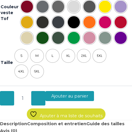
Couleur
veste
Tof
S
M
L
XL
2XL
3XL
Taille
4XL
5XL
Ajouter au panier
Ajouter à ma liste de souhaits
Description
Composition et entretien
Guide des tailles
Avis (0)