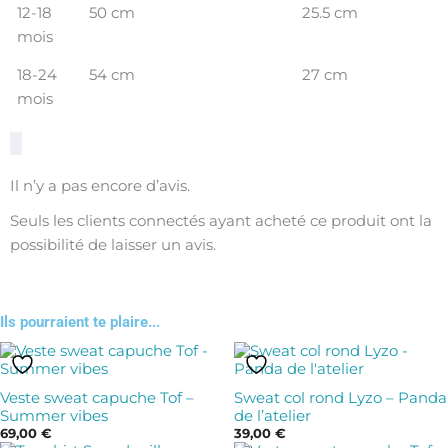
12-18
50 cm
25.5 cm
mois
18-24
54 cm
27 cm
mois
Il n’y a pas encore d’avis.
Seuls les clients connectés ayant acheté ce produit ont la
possibilité de laisser un avis.
Ils pourraient te plaire...
Ce
Ce
produit
produit
Veste sweat capuche Tof –
Sweat col rond Lyzo – Panda
a
a
Summer vibes
de l’atelier
plusieurs
plusieurs
69,00
€
39,00
€