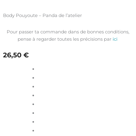
Body Pouyoute – Panda de l’atelier
Pour passer ta commande dans de bonnes conditions,
pense à regarder toutes les précisions par
ici
26,50
€
quantité
de
Body
Pouyoute
-
Panda
de
l'atelier