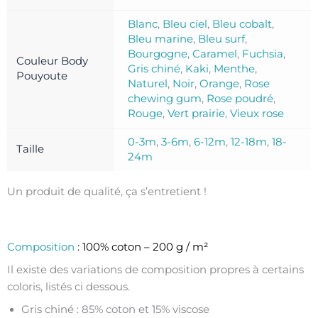
Blanc
,
Bleu ciel
,
Bleu cobalt
,
Bleu marine
,
Bleu surf
,
Bourgogne
,
Caramel
,
Fuchsia
,
Couleur Body
Gris chiné
,
Kaki
,
Menthe
,
Pouyoute
Naturel
,
Noir
,
Orange
,
Rose
chewing gum
,
Rose poudré
,
Rouge
,
Vert prairie
,
Vieux rose
0-3m
,
3-6m
,
6-12m
,
12-18m
,
18-
Taille
24m
Un produit de qualité, ça s’entretient !
Composition
: 100% coton – 200 g / m²
Il existe des variations de composition propres à certains
coloris, listés ci dessous.
Gris chiné : 85% coton et 15% viscose