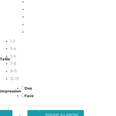
1-2
3-4
5-6
Taille
7-8
9-11
12-13
Dos
Impression
Face
Ajouter au panier