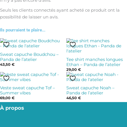
Il n’y a pas encore d’avis.
Seuls les clients connectés ayant acheté ce produit ont la
possibilité de laisser un avis.
Ils pourraient te plaire...
Ce
Ce
produit
produit
Sweat capuche Boudchou –
a
a
Panda de l’atelier
Tee shirt manches longues
plusieurs
plusieurs
43,50
€
Ethan – Panda de l’atelier
variations.
variations.
29,00
€
Ce
Ce
Les
Les
produit
produit
options
options
Veste sweat capuche Tof –
Sweat capuche Noah –
a
a
peuvent
peuvent
Summer vibes
Panda de l’atelier
plusieurs
plusieurs
être
être
69,00
€
46,50
€
variations.
variations.
choisies
choisies
À propos
Les
Les
sur
sur
options
options
la
la
Mon histoire
peuvent
peuvent
page
page