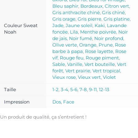
Bleu saphir
,
Bordeaux
,
Citron vert
,
Gris anthracite chiné
,
Gris chiné
,
Gris orage
,
Gris pierre
,
Gris platine
,
Couleur Sweat
Jade
,
Jaune soleil
,
Kaki
,
Lavande
Noah
foncée
,
Lila
,
Menthe poivrée
,
Noir
de jais
,
Noir fumé
,
Noir profond
,
Olive verte
,
Orange
,
Prune
,
Rose
barbe à papa
,
Rose layette
,
Rose
vif
,
Rouge feu
,
Rouge piment
,
Sable
,
Vanille
,
Vert bouteille
,
Vert
forêt
,
Vert prairie
,
Vert tropical
,
Vieux rose
,
Vieux vert
,
Violet
Taille
1-2
,
3-4
,
5-6
,
7-8
,
9-11
,
12-13
Impression
Dos
,
Face
Un produit de qualité, ça s’entretient !