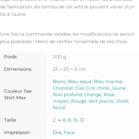
de fabrication, les teintes de cet article peuvent varier d’un
lot à l’autre.
Une fois ta commande validée, les modifications ne seront
plus possibles ! Merci de vérifier l’ensemble de tes choix.
Poids
200 g
Dimensions
25 × 20 × 3 cm
Blanc
,
Bleu aqua
,
Bleu marine
,
Chocolat
,
Ciel
,
Gris chiné
,
Jaune
,
Couleur Tee
Noir profond
,
Orange
,
Rose
Shirt Max
moyen
,
Rouge
,
Vert prairie
,
Violet
foncé
Taille
2
,
4
,
6
,
8
,
10
,
12
Impression
Dos
,
Face