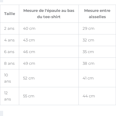
Mesure de l'épaule au bas
Mesure entre
Taille
du tee-shirt
aisselles
2 ans
40 cm
29 cm
4 ans
43 cm
32 cm
6 ans
46 cm
35 cm
8 ans
49 cm
38 cm
10
52 cm
41 cm
ans
12
55 cm
44 cm
ans