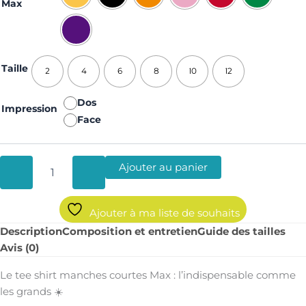
Max
Taille
2
4
6
8
10
12
Dos
Impression
Face
Ajouter au panier
Ajouter à ma liste de souhaits
Description
Composition et entretien
Guide des tailles
Avis (0)
Le tee shirt manches courtes Max : l’indispensable comme
les grands ☀️