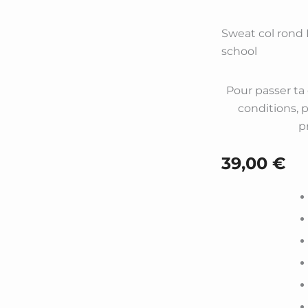
Sweat col rond
school
Pour passer t
conditions, 
p
39,00
€
quantité
de
Sweat
col
rond
Lyzo
-
Game
over...Ba