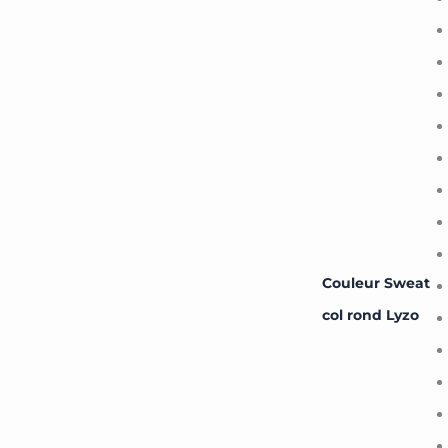
to
school
Couleur Sweat
col rond Lyzo