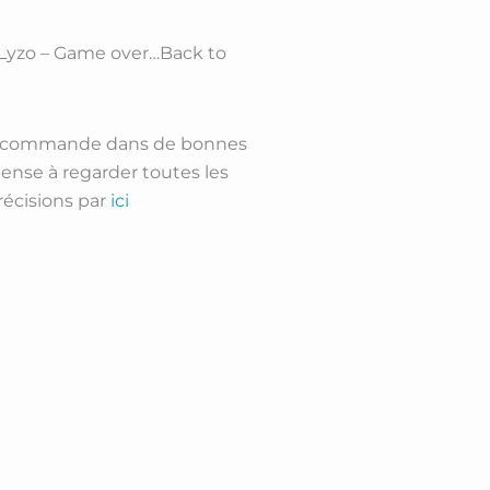
 Lyzo – Game over…Back to
a commande dans de bonnes
pense à regarder toutes les
récisions par
ici
ck