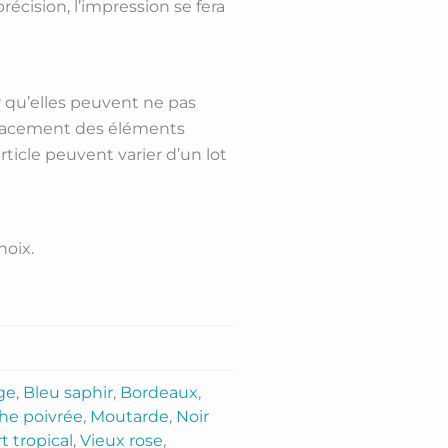
récision, l’impression se fera
er qu’elles peuvent ne pas
 placement des éléments
article peuvent varier d’un lot
hoix.
age
,
Bleu saphir
,
Bordeaux
,
he poivrée
,
Moutarde
,
Noir
t tropical
,
Vieux rose
,