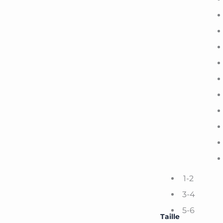
1-2
3-4
5-6
Taille