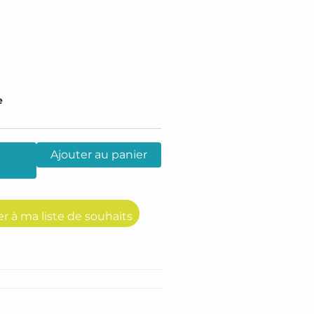
s
e
Ajouter au panier
er à ma liste de souhaits