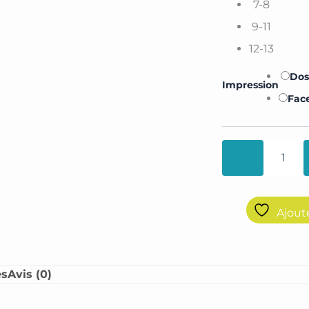
7-8
9-11
12-13
Do
Impression
Fac
Ajout
es
Avis (0)