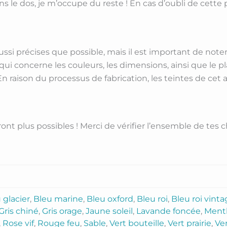
 le dos, je m’occupe du reste ! En cas d’oubli de cette p
aussi précises que possible, mais il est important de not
qui concerne les couleurs, les dimensions, ainsi que le
 En raison du processus de fabrication, les teintes de cet 
nt plus possibles ! Merci de vérifier l’ensemble de tes c
 glacier
,
Bleu marine
,
Bleu oxford
,
Bleu roi
,
Bleu roi vint
Gris chiné
,
Gris orage
,
Jaune soleil
,
Lavande foncée
,
Ment
,
Rose vif
,
Rouge feu
,
Sable
,
Vert bouteille
,
Vert prairie
,
Ver