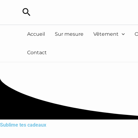
Aller
Rechercher
au
contenu
Accueil
Sur mesure
Vêtement
O
Contact
Sublime tes cadeaux